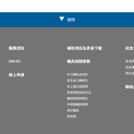
關閉
服務須知
補助項目及表單下載
訊息
輔具相關衛教
服務須知
常見
訊息
參訪
線上申請
步行輔具走得妙
安全省力轉移位
聯絡
床上擺位與誘發
居家環境如廁沐浴
輪椅使用與擺位
呼吸類輔具衛教
育兒輔具
其他類