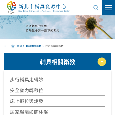
跳
到
主
要
內
容
區
域
:::
首頁
輔具相關衛教
呼吸類輔具衛教
輔具相關衛教
步行輔具走得妙
安全省力轉移位
床上擺位與誘發
居家環境如廁沐浴