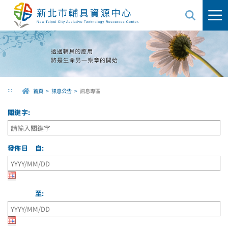
跳
到
主
要
內
容
區
域
:::
首頁
訊息公告
訊息專區
關鍵字:
發佈日 自:
至: