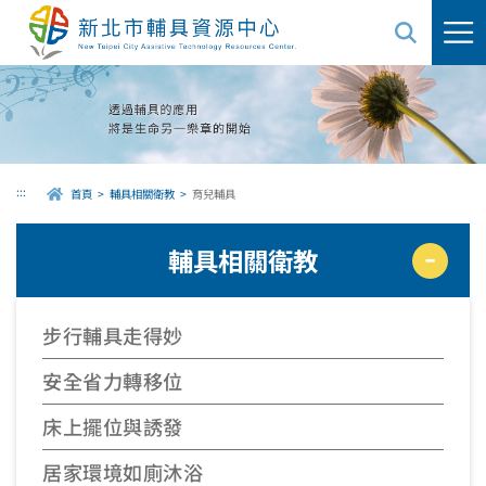
跳
到
主
要
內
容
區
域
:::
首頁
輔具相關衛教
育兒輔具
輔具相關衛教
步行輔具走得妙
安全省力轉移位
床上擺位與誘發
居家環境如廁沐浴