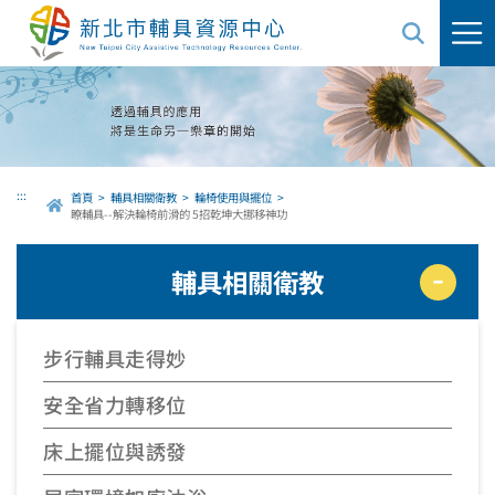
跳
到
主
要
內
容
區
域
:::
首頁
輔具相關衛教
輪椅使用與擺位
瞭輔具--解決輪椅前滑的 5招乾坤大挪移神功
輔具相關衛教
步行輔具走得妙
安全省力轉移位
床上擺位與誘發