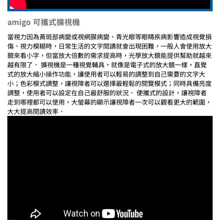
amigo 可攜式擴視機
當視力因為黃斑部病變或視網膜病變、青光眼等眼睛疾病影響造成視覺損
傷、視力模糊時，日常生活的文字閱讀就會出現困難，一般人會使用放大
鏡來看小字，但當放大倍數的需求提高時，光學放大鏡能提供幫助就越來
越有限了． 擴視機是一種視覺輔具，就像是電子式的放大鏡一樣，直覺
式的放大縮小操作功能，讓使用者可以輕易的調整到自己需要的文字大
小；色彩模式調整，讓視障者可以選擇最輕鬆的閱覽模式；同時具備亮度
調整，使用者可以設定在自己最舒服的狀況． 便攜式的設計，讓視障者
走到哪裡都可以使用，大螢幕的顯示讓視障者一次可以觀看更大的範圍，
大大提高閱讀效率．