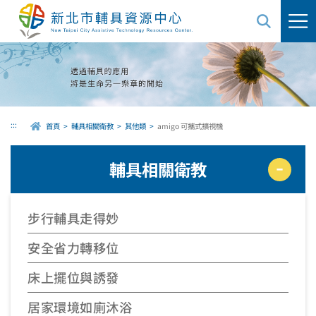
跳
到
主
要
內
容
區
域
:::
首頁
輔具相關衛教
其他類
amigo 可攜式擴視機
輔具相關衛教
步行輔具走得妙
安全省力轉移位
床上擺位與誘發
居家環境如廁沐浴